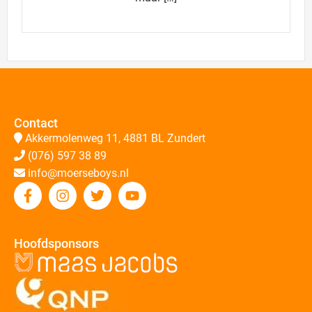
Contact
Akkermolenweg 11, 4881 BL Zundert
(076) 597 38 89
info@moerseboys.nl
Hoofdsponsors