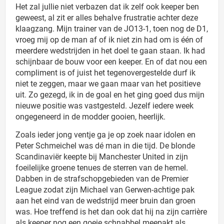
Het zal jullie niet verbazen dat ik zelf ook keeper ben
geweest, al zit er alles behalve frustratie achter deze
klaagzang. Mijn trainer van de JO13-1, toen nog de D1,
vroeg mij op de man af of ik niet zin had om is één of
meerdere wedstrijden in het doel te gaan staan. Ik had
schijnbaar de bouw voor een keeper. En of dat nou een
compliment is of juist het tegenovergestelde durf ik
niet te zeggen, maar we gaan maar van het positieve
uit. Zo gezegd, ik in de goal en het ging goed dus mijn
nieuwe positie was vastgesteld. Jezelf iedere week
ongegeneerd in de modder gooien, heerlijk.
Zoals ieder jong ventje ga je op zoek naar idolen en
Peter Schmeichel was dé man in die tijd. De blonde
Scandinaviër keepte bij Manchester United in zijn
foeilelijke groene tenues de sterren van de hemel.
Dabben in de strafschopgebieden van de Premier
League zodat zijn Michael van Gerwen-achtige pak
aan het eind van de wedstrijd meer bruin dan groen
was. Hoe treffend is het dan ook dat hij na zijn carrière
als keeper nog een goeie schnabbel meepakt als