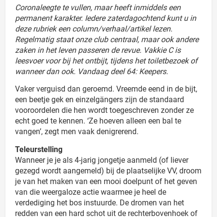
Coronaleegte te vullen, maar heeft inmiddels een
permanent karakter. Iedere zaterdagochtend kunt u in
deze rubriek een column/verhaal/artikel lezen.
Regelmatig staat onze club centraal, maar ook andere
zaken in het leven passeren de revue. Vakkie C is
leesvoer voor bij het ontbijt, tijdens het toiletbezoek of
wanneer dan ook. Vandaag deel 64: Keepers.
Vaker verguisd dan geroemd. Vreemde eend in de bijt,
een beetje gek en einzelgängers zijn de standaard
vooroordelen die hen wordt toegeschreven zonder ze
echt goed te kennen. ‘Ze hoeven alleen een bal te
vangen’, zegt men vaak denigrerend.
Teleurstelling
Wanneer je je als 4-jarig jongetje aanmeld (of liever
gezegd wordt aangemeld) bij de plaatselijke VV, droom
je van het maken van een mooi doelpunt of het geven
van die weergaloze actie waarmee je heel de
verdediging het bos instuurde. De dromen van het
redden van een hard schot uit de rechterbovenhoek of