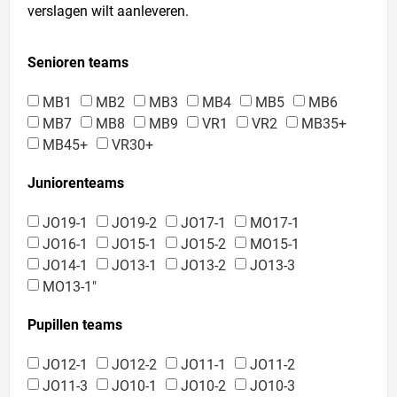
verslagen wilt aanleveren.
Senioren teams
MB1
MB2
MB3
MB4
MB5
MB6
MB7
MB8
MB9
VR1
VR2
MB35+
MB45+
VR30+
Juniorenteams
JO19-1
JO19-2
JO17-1
MO17-1
JO16-1
JO15-1
JO15-2
MO15-1
JO14-1
JO13-1
JO13-2
JO13-3
MO13-1"
Pupillen teams
JO12-1
JO12-2
JO11-1
JO11-2
JO11-3
JO10-1
JO10-2
JO10-3