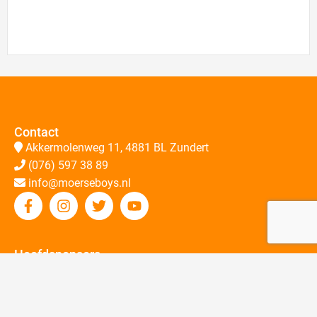
Contact
Akkermolenweg 11, 4881 BL Zundert
(076) 597 38 89
info@moerseboys.nl
Hoofdsponsors