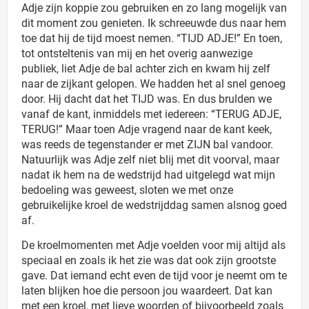
Adje zijn koppie zou gebruiken en zo lang mogelijk van
dit moment zou genieten. Ik schreeuwde dus naar hem
toe dat hij de tijd moest nemen. “TIJD ADJE!” En toen,
tot ontsteltenis van mij en het overig aanwezige
publiek, liet Adje de bal achter zich en kwam hij zelf
naar de zijkant gelopen. We hadden het al snel genoeg
door. Hij dacht dat het TIJD was. En dus brulden we
vanaf de kant, inmiddels met iedereen: “TERUG ADJE,
TERUG!” Maar toen Adje vragend naar de kant keek,
was reeds de tegenstander er met ZIJN bal vandoor.
Natuurlijk was Adje zelf niet blij met dit voorval, maar
nadat ik hem na de wedstrijd had uitgelegd wat mijn
bedoeling was geweest, sloten we met onze
gebruikelijke kroel de wedstrijddag samen alsnog goed
af.
De kroelmomenten met Adje voelden voor mij altijd als
speciaal en zoals ik het zie was dat ook zijn grootste
gave. Dat iemand echt even de tijd voor je neemt om te
laten blijken hoe die persoon jou waardeert. Dat kan
met een kroel, met lieve woorden of bijvoorbeeld zoals