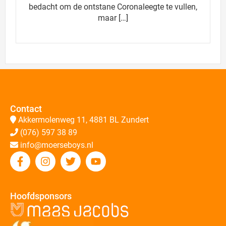
bedacht om de ontstane Coronaleegte te vullen,
maar […]
Contact
Akkermolenweg 11, 4881 BL Zundert
(076) 597 38 89
info@moerseboys.nl
Hoofdsponsors