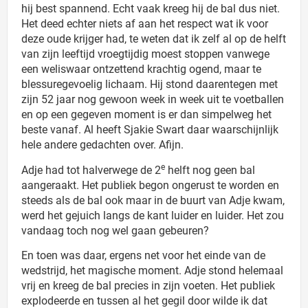
hij best spannend. Echt vaak kreeg hij de bal dus niet.
Het deed echter niets af aan het respect wat ik voor
deze oude krijger had, te weten dat ik zelf al op de helft
van zijn leeftijd vroegtijdig moest stoppen vanwege
een weliswaar ontzettend krachtig ogend, maar te
blessuregevoelig lichaam. Hij stond daarentegen met
zijn 52 jaar nog gewoon week in week uit te voetballen
en op een gegeven moment is er dan simpelweg het
beste vanaf. Al heeft Sjakie Swart daar waarschijnlijk
hele andere gedachten over. Afijn.
e
Adje had tot halverwege de 2
helft nog geen bal
aangeraakt. Het publiek begon ongerust te worden en
steeds als de bal ook maar in de buurt van Adje kwam,
werd het gejuich langs de kant luider en luider. Het zou
vandaag toch nog wel gaan gebeuren?
En toen was daar, ergens net voor het einde van de
wedstrijd, het magische moment. Adje stond helemaal
vrij en kreeg de bal precies in zijn voeten. Het publiek
explodeerde en tussen al het gegil door wilde ik dat