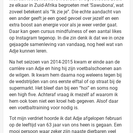
ze elkaar in Zuid-Afrika begroeten met ‘Sawubona’, wat
zoveel betekent als “Ik zie je”. Die echte aandacht van
een ander geeft je een goed gevoel over jezelf en een
extra boost aan energie voor als je weer verder gaat.
Daar kan geen cursus mindfulness of een aantal likes
op Instagram tegenop. In die zin denk ik dat we in onze
gejaagde samenleving van vandaag, nog heel wat van
Adje kunnen leren.
Na het seizoen van 2014-2015 kwam er einde aan de
carrière van Adje en hing hij zijn voetbalschoenen aan
de wilgen. Ik kwam hem daarna nog weleens tegen bij
de wedstrijden van ons eerste elftal of op straat bij de
supermarkt. Het bleef dan bij een “hoi” en soms nog
een high five. Achteraf vraag ik mezelf af waarom ik
hem ook toen niet een kroel heb gegeven. Alsof daar
een voetbaltraining voor nodig is.
Tot mijn verdriet hoorde ik dat Adje afgelopen februari
op de leeftijd van 63 jaar van ons heen is gegaan. Een
mooi persoon waar zeker zijn naaste dierbaren veel