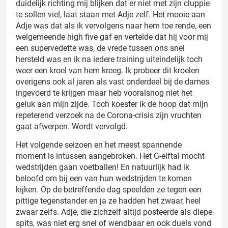
duidelijk richting mij blijken dat er niet met zijn cluppie
te sollen viel, laat staan met Adje zelf. Het mooie aan
Adje was dat als ik vervolgens naar hem toe rende, een
welgemeende high five gaf en vertelde dat hij voor mij
een supervedette was, de vrede tussen ons snel
hersteld was en ik na iedere training uiteindelijk toch
weer een kroel van hem kreeg. Ik probeer dit kroelen
overigens ook al jaren als vast onderdeel bij de dames
ingevoerd te krijgen maar heb vooralsnog niet het
geluk aan mijn zijde. Toch koester ik de hoop dat mijn
repeterend verzoek na de Corona-crisis zijn vruchten
gaat afwerpen. Wordt vervolgd.
Het volgende seizoen en het meest spannende
moment is intussen aangebroken. Het G-elftal mocht
wedstrijden gaan voetballen! En natuurlijk had ik
beloofd om bij een van hun wedstrijden te komen
kijken. Op de betreffende dag speelden ze tegen een
pittige tegenstander en ja ze hadden het zwaar, heel
zwaar zelfs. Adje, die zichzelf altijd posteerde als diepe
spits, was niet erg snel of wendbaar en ook duels vond