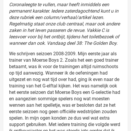
Coronaleegte te vullen, maar heeft inmiddels een
permanent karakter. Iedere zaterdagochtend kunt u in
deze rubriek een column/verhaal/artikel lezen.
Regelmatig staat onze club centraal, maar ook andere
zaken in het leven passeren de revue. Vakkie C is
leesvoer voor bij het ontbijt, tijdens het toiletbezoek of
wanneer dan ook. Vandaag deel 38: The Golden Boy.
We schrijven seizoen 2008-2009. Mijn eerste jaar als
trainer van Moerse Boys 2. Zoals het een goed trainer
betaamt, was ik voor de trainingen altijd ruimschoots
op tijd aanwezig. Wanneer ik de oefeningen had
uitgezet en nog wat tijd over had, ging ik even naar de
training van het G-elftal kijken. Het was namelijk ook
het eerste seizoen dat Moerse Boys een G-selectie had
en aangezien sommige spelers nog wat moesten
wennen aan het spelletje, was er besloten dat ze het
eerste seizoen nog geen officiële wedstrijden zouden
spelen. In mijn ogen konden ze dus wel wat extra
support gebruiken. Met iedere training die volgde werd
ik enthousiaster en het was steeds iets eerder dat ik