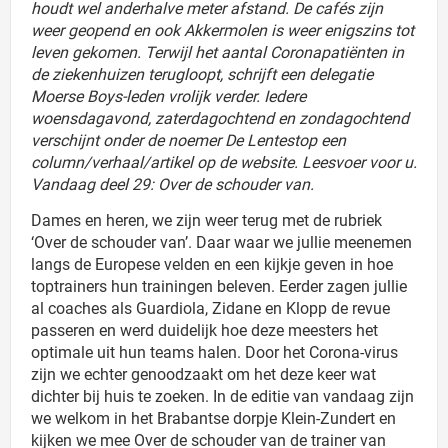
houdt wel anderhalve meter afstand. De cafés zijn
weer geopend en ook Akkermolen is weer enigszins tot
leven gekomen. Terwijl het aantal Coronapatiënten in
de ziekenhuizen terugloopt, schrijft een delegatie
Moerse Boys-leden vrolijk verder. Iedere
woensdagavond, zaterdagochtend en zondagochtend
verschijnt onder de noemer De Lentestop een
column/verhaal/artikel op de website. Leesvoer voor u.
Vandaag deel 29: Over de schouder van.
Dames en heren, we zijn weer terug met de rubriek
‘Over de schouder van’. Daar waar we jullie meenemen
langs de Europese velden en een kijkje geven in hoe
toptrainers hun trainingen beleven. Eerder zagen jullie
al coaches als Guardiola, Zidane en Klopp de revue
passeren en werd duidelijk hoe deze meesters het
optimale uit hun teams halen. Door het Corona-virus
zijn we echter genoodzaakt om het deze keer wat
dichter bij huis te zoeken. In de editie van vandaag zijn
we welkom in het Brabantse dorpje Klein-Zundert en
kijken we mee Over de schouder van de trainer van