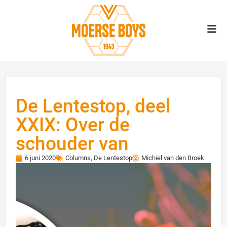
De Lentestop, deel
XXIX: Over de
schouder van
6 juni 2020
Columns
,
De Lentestop
Michiel van den Broek