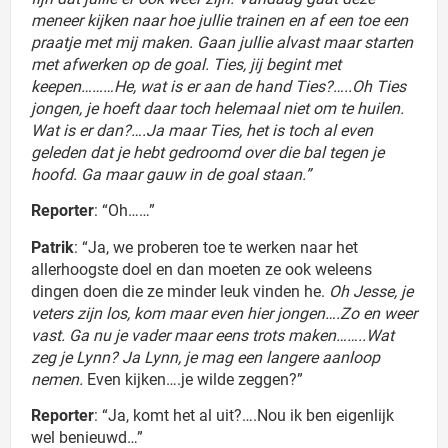
meneer kijken naar hoe jullie trainen en af een toe een
praatje met mij maken. Gaan jullie alvast maar starten
met afwerken op de goal. Ties, jij begint met
keepen………He, wat is er aan de hand Ties?…..Oh Ties
jongen, je hoeft daar toch helemaal niet om te huilen.
Wat is er dan?….Ja maar Ties, het is toch al even
geleden dat je hebt gedroomd over die bal tegen je
hoofd. Ga maar gauw in de goal staan.”
Reporter
: “Oh……”
Patrik
: “Ja, we proberen toe te werken naar het
allerhoogste doel en dan moeten ze ook weleens
dingen doen die ze minder leuk vinden he.
Oh Jesse, je
veters zijn los, kom maar even hier jongen….Zo en weer
vast. Ga nu je vader maar eens trots maken……..Wat
zeg je Lynn? Ja Lynn, je mag een langere aanloop
nemen.
Even kijken….je wilde zeggen?”
Reporter
: “Ja, komt het al uit?….Nou ik ben eigenlijk
wel benieuwd…”