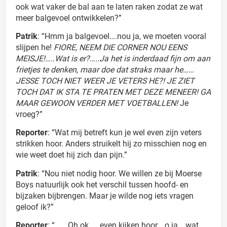
ook wat vaker de bal aan te laten raken zodat ze wat
meer balgevoel ontwikkelen?”
Patrik
: “Hmm ja balgevoel….nou ja, we moeten vooral
slijpen he!
FIORE, NEEM DIE CORNER NOU EENS
MEISJE!…..Wat is er?…..Ja het is inderdaad fijn om aan
frietjes te denken, maar doe dat straks maar he……
JESSE TOCH NIET WEER JE VETERS HE?! JE ZIET
TOCH DAT IK STA TE PRATEN MET DEZE MENEER! GA
MAAR GEWOON VERDER MET VOETBALLEN!
Je
vroeg?”
Reporter
: “Wat mij betreft kun je wel even zijn veters
strikken hoor. Anders struikelt hij zo misschien nog en
wie weet doet hij zich dan pijn.”
Patrik
: “Nou niet nodig hoor. We willen ze bij Moerse
Boys natuurlijk ook het verschil tussen hoofd- en
bijzaken bijbrengen. Maar je wilde nog iets vragen
geloof ik?”
Reporter
: “…….Oh ok……even kijken hoor….o ja….wat