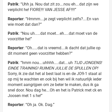
Patrik
: “Uhh ja. Nou dat zit zo….nou eh….dat zijn we
verplicht he! FIORE!!! VAN JESSE AF!!!!”
Reporter
: “Hmmm….je zegt verplicht zelfs?….En van
wie moet dat dan?”
Patrik
: “Nou uh……dat moet….eh…..dat moet van de
voorzitter he!”
Reporter
: “Oh……dat is vreemd….ik dacht dat jullie op
dit moment geen voorzitter hebben?”
Patrik
: “hmm nou….uhhhh…..dat….uh
TIJD JONGENS!
EINDE TRAINING! RUIMEN JULLIE DE SPULLEN OP!
Sorry, ik zie dat het al best laat is en de JO9-1 staat al
op mij te wachten en ook bij hen wil ik natuurlijk ieder
moment aangrijpen om ze beter te maken, dus ik ga
snel door. Nou dag he….Oh en het is Patrick met ck en
Joosen met 1 s he!”
Reporter
: “Oh ja. Ok. Dag.”