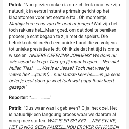
Patrik
: “Nou plezier maken is op zich leuk maar we zijn
natuurlijk in eerste instantie primair gericht op het
klaarstomen voor het eerste elftal. Oh momentje.
Mathijs kom eens van die goal af jongen!
Wat zijn het
toch rakkers he!
….
Maar goed, om dat doel te bereiken
probeer je echt begaan te zijn met de spelers. Die
betrokkenheid creëert een unieke band die vervolgens
tot unieke prestaties leidt. Oh ik zie dat het tijd is om te
wisselen.
ANDERE OEFENING JONGENS! We doen nu
‘wie scoort is keep’! Ties, ga jij maar keepen…..Nee niet
huilen Ties! …….Wat is er Jesse? Toch niet weer je
veters he? ….(zucht)….nou laatste keer he……en ga eens
beter je best doen, je weet toch wat papa thuis heeft
gezegd!”
Reporter
: “………………”
Patrik
: “Dus waar was ik gebleven? O ja, het doel. Het
is natuurlijk een langdurig proces waar we daarom al
vroeg mee starten.
WAT IS ER SYLKE?……NEE SYLKE,
HET IS NOG GEEN PAUZE!….NOU EROVER OPHOUDEN