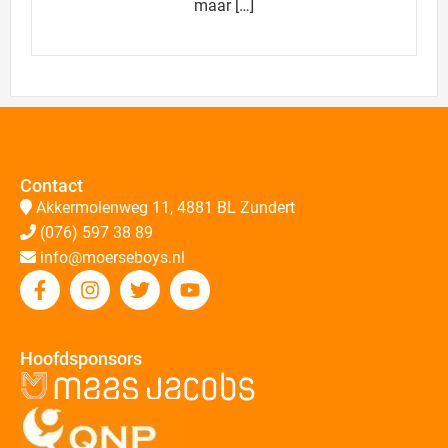
maar […]
Contact
Akkermolenweg 11, 4881 BL Zundert
(076) 597 38 89
info@moerseboys.nl
Hoofdsponsors