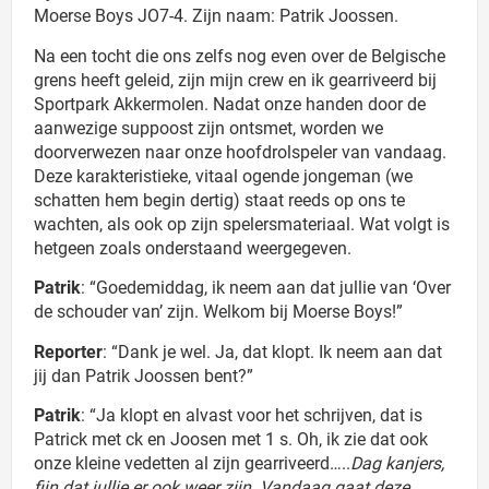
Moerse Boys JO7-4. Zijn naam: Patrik Joossen.
Na een tocht die ons zelfs nog even over de Belgische
grens heeft geleid, zijn mijn crew en ik gearriveerd bij
Sportpark Akkermolen. Nadat onze handen door de
aanwezige suppoost zijn ontsmet, worden we
doorverwezen naar onze hoofdrolspeler van vandaag.
Deze karakteristieke, vitaal ogende jongeman (we
schatten hem begin dertig) staat reeds op ons te
wachten, als ook op zijn spelersmateriaal. Wat volgt is
hetgeen zoals onderstaand weergegeven.
Patrik
: “Goedemiddag, ik neem aan dat jullie van ‘Over
de schouder van’ zijn. Welkom bij Moerse Boys!”
Reporter
: “Dank je wel. Ja, dat klopt. Ik neem aan dat
jij dan Patrik Joossen bent?”
Patrik
: “Ja klopt en alvast voor het schrijven, dat is
Patrick met ck en Joosen met 1 s. Oh, ik zie dat ook
onze kleine vedetten al zijn gearriveerd…..
Dag kanjers,
fijn dat jullie er ook weer zijn. Vandaag gaat deze