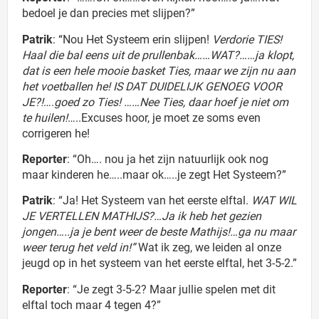
bedoel je dan precies met slijpen?”
Patrik
: “Nou Het Systeem erin slijpen!
Verdorie TIES!
Haal die bal eens uit de prullenbak……WAT?……ja klopt,
dat is een hele mooie basket Ties, maar we zijn nu aan
het voetballen he! IS DAT DUIDELIJK GENOEG VOOR
JE?!
….
goed zo Ties! ……Nee Ties, daar hoef je niet om
te huilen!
…..Excuses hoor, je moet ze soms even
corrigeren he!
Reporter
: “Oh…. nou ja het zijn natuurlijk ook nog
maar kinderen he…..maar ok…..je zegt Het Systeem?”
Patrik
: “Ja! Het Systeem van het eerste elftal.
WAT WIL
JE VERTELLEN MATHIJS?…Ja ik heb het gezien
jongen…..ja je bent weer de beste Mathijs!…ga nu maar
weer terug het veld in!”
Wat ik zeg, we leiden al onze
jeugd op in het systeem van het eerste elftal, het 3-5-2.”
Reporter
: “Je zegt 3-5-2? Maar jullie spelen met dit
elftal toch maar 4 tegen 4?”