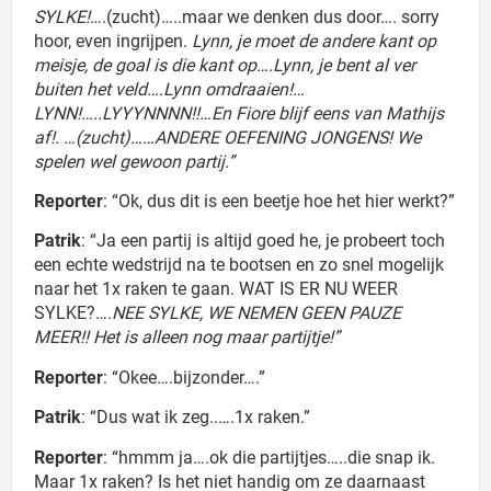
SYLKE!
….(zucht)…..maar we denken dus door…. sorry
hoor, even ingrijpen.
Lynn, je moet de andere kant op
meisje, de goal is die kant op….Lynn, je bent al ver
buiten het veld….Lynn omdraaien!…
LYNN!…..LYYYNNNN!!…En Fiore blijf eens van Mathijs
af!. …(zucht)……ANDERE OEFENING JONGENS! We
spelen wel gewoon partij.”
Reporter
: “Ok, dus dit is een beetje hoe het hier werkt?”
Patrik
: “Ja een partij is altijd goed he, je probeert toch
een echte wedstrijd na te bootsen en zo snel mogelijk
naar het 1x raken te gaan. WAT IS ER NU WEER
SYLKE?….
NEE SYLKE, WE NEMEN GEEN PAUZE
MEER!! Het is alleen nog maar partijtje!”
Reporter
: “Okee….bijzonder….”
Patrik
: “Dus wat ik zeg..….1x raken.”
Reporter
: “hmmm ja….ok die partijtjes…..die snap ik.
Maar 1x raken? Is het niet handig om ze daarnaast