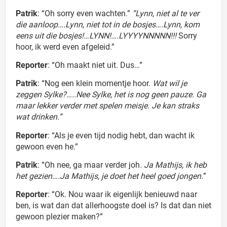
Patrik
: “Oh sorry even wachten.”
“Lynn, niet al te ver
die aanloop….Lynn, niet tot in de bosjes….Lynn, kom
eens uit die bosjes!…LYNN!….LYYYYNNNNN!!!
Sorry
hoor, ik werd even afgeleid.”
Reporter
: “Oh maakt niet uit. Dus…”
Patrik
: “Nog een klein momentje hoor.
Wat wil je
zeggen Sylke?…..Nee Sylke, het is nog geen pauze. Ga
maar lekker verder met spelen meisje. Je kan straks
wat drinken.”
Reporter
: “Als je even tijd nodig hebt, dan wacht ik
gewoon even he.”
Patrik
: “Oh nee, ga maar verder joh.
Ja Mathijs, ik heb
het gezien….Ja Mathijs, je doet het heel goed jongen.
”
Reporter
: “Ok. Nou waar ik eigenlijk benieuwd naar
ben, is wat dan dat allerhoogste doel is? Is dat dan niet
gewoon plezier maken?”