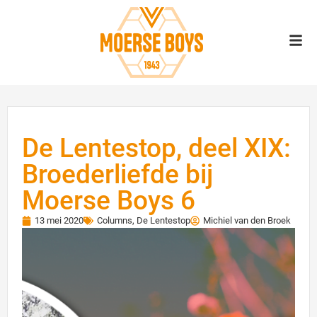
De Lentestop, deel XIX:
Broederliefde bij
Moerse Boys 6
13 mei 2020
Columns
,
De Lentestop
Michiel van den Broek