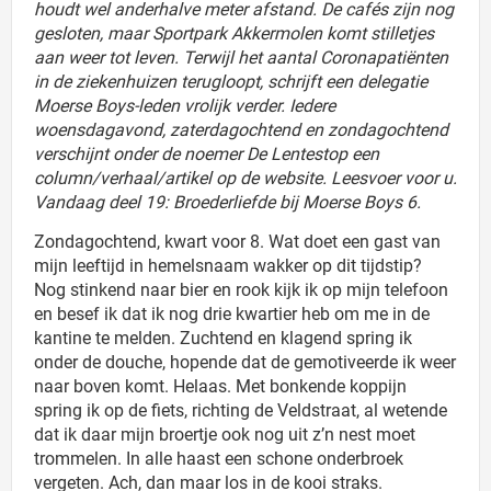
houdt wel anderhalve meter afstand. De cafés zijn nog
gesloten, maar Sportpark Akkermolen komt stilletjes
aan weer tot leven. Terwijl het aantal Coronapatiënten
in de ziekenhuizen terugloopt, schrijft een delegatie
Moerse Boys-leden vrolijk verder. Iedere
woensdagavond, zaterdagochtend en zondagochtend
verschijnt onder de noemer De Lentestop een
column/verhaal/artikel op de website. Leesvoer voor u.
Vandaag deel 19: Broederliefde bij Moerse Boys 6.
Zondagochtend, kwart voor 8. Wat doet een gast van
mijn leeftijd in hemelsnaam wakker op dit tijdstip?
Nog stinkend naar bier en rook kijk ik op mijn telefoon
en besef ik dat ik nog drie kwartier heb om me in de
kantine te melden. Zuchtend en klagend spring ik
onder de douche, hopende dat de gemotiveerde ik weer
naar boven komt. Helaas. Met bonkende koppijn
spring ik op de fiets, richting de Veldstraat, al wetende
dat ik daar mijn broertje ook nog uit z’n nest moet
trommelen. In alle haast een schone onderbroek
vergeten. Ach, dan maar los in de kooi straks.