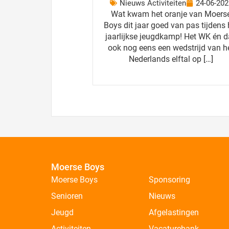
Nieuws Activiteiten
24-06-202
Wat kwam het oranje van Moers
Boys dit jaar goed van pas tijdens 
jaarlijkse jeugdkamp! Het WK én 
ook nog eens een wedstrijd van h
Nederlands elftal op […]
Moerse Boys
Moerse Boys
Sponsoring
Senioren
Nieuws
Jeugd
Afgelastingen
Activiteiten
Vacaturebank