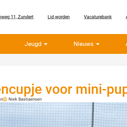
nweg 11, Zundert
Lid worden
Vacaturebank
Jeugd
Nieuws
encupje voor mini-pup
en
Niek Bastiaensen