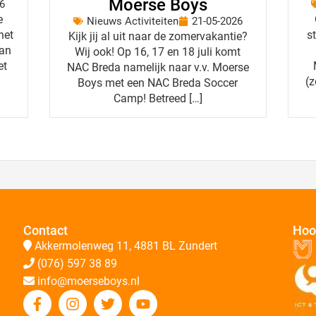
Moerse Boys
6
e
Nieuws Activiteiten
21-05-2026
het
s
Kijk jij al uit naar de zomervakantie?
dan
Wij ook! Op 16, 17 en 18 juli komt
et
NAC Breda namelijk naar v.v. Moerse
(z
Boys met een NAC Breda Soccer
Camp! Betreed […]
Contact
Hoo
Akkermolenweg 11, 4881 BL Zundert
(076) 597 38 89
info@moerseboys.nl