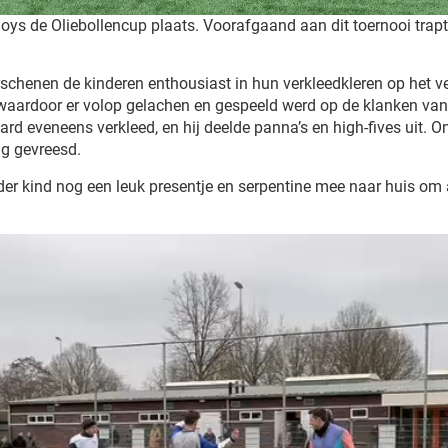
ys de Oliebollencup plaats. Voorafgaand aan dit toernooi trapte
henen de kinderen enthousiast in hun verkleedkleren op het vel
t, waardoor er volop gelachen en gespeeld werd op de klanken v
ard eveneens verkleed, en hij deelde panna’s en high-fives uit. On
ng gevreesd.
eder kind nog een leuk presentje en serpentine mee naar huis om 