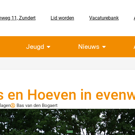
nweg 11, Zundert
Lid worden
Vacaturebank
Jeugd
Nieuws
 en Hoeven in evenw
lagen
Bas van den Bogaert