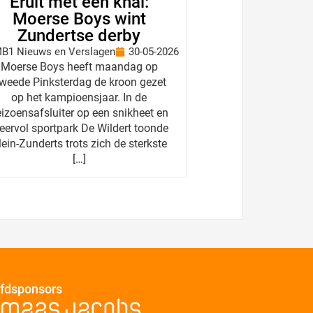
Eruit met een knal:
Moerse Boys wint
Zundertse derby
B1 Nieuws en Verslagen
30-05-2026
Moerse Boys heeft maandag op
weede Pinksterdag de kroon gezet
op het kampioensjaar. In de
izoensafsluiter op een snikheet en
eervol sportpark De Wildert toonde
lein-Zunderts trots zich de sterkste
[…]
fdsponsors