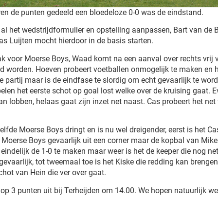
en de punten gedeeld een bloedeloze 0-0 was de eindstand.
 het wedstrijdformulier en opstelling aanpassen, Bart van de Br
as Luijten mocht hierdoor in de basis starten.
ak voor Moerse Boys, Waad komt na een aanval over rechts vrij v
rd worden. Hoeven probeert voetballen onmogelijk te maken en h
partij maar is de eindfase te slordig om echt gevaarlijk te wor
elen het eerste schot op goal lost welke over de kruising gaat.
an lobben, helaas gaat zijn inzet net naast. Cas probeert het ne
tzelfde Moerse Boys dringt en is nu wel dreigender, eerst is het Ca
 is Moerse Boys gevaarlijk uit een corner maar de kopbal van Mik
 eindelijk de 1-0 te maken maar weer is het de keeper die nog net
gevaarlijk, tot tweemaal toe is het Kiske die redding kan brenge
chot van Hein die ver over gaat.
 3 punten uit bij Terheijden om 14.00. We hopen natuurlijk weer