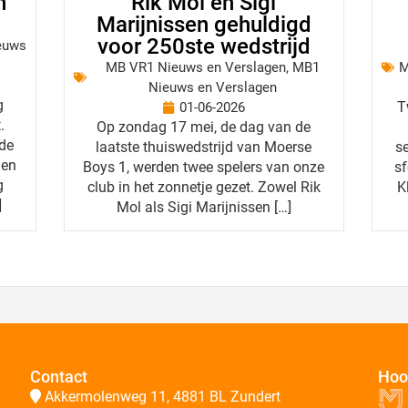
n
Rik Mol en Sigi
Marijnissen gehuldigd
voor 250ste wedstrijd
euws
MB VR1 Nieuws en Verslagen
,
MB1
M
Nieuws en Verslagen
g
T
01-06-2026
.
Op zondag 17 mei, de dag van de
 de
laatste thuiswedstrijd van Moerse
se
gen
Boys 1, werden twee spelers van onze
sf
g
club in het zonnetje gezet. Zowel Rik
K
]
Mol als Sigi Marijnissen […]
Contact
Hoo
Akkermolenweg 11, 4881 BL Zundert